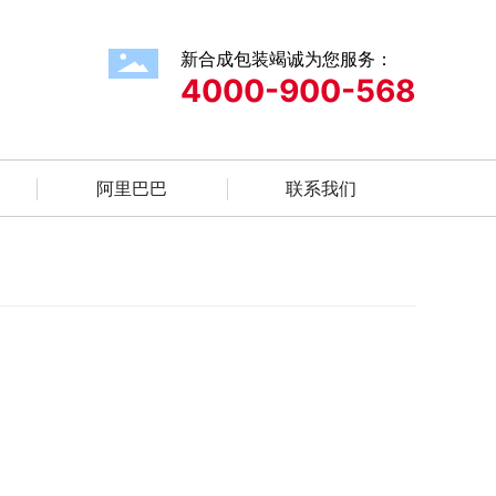
新合成包装竭诚为您服务：
4000-900-568
吸嘴及排气阀包装袋
真空袋铝箔镀铝自立拉链袋
阿里巴巴
联系我们
客
服