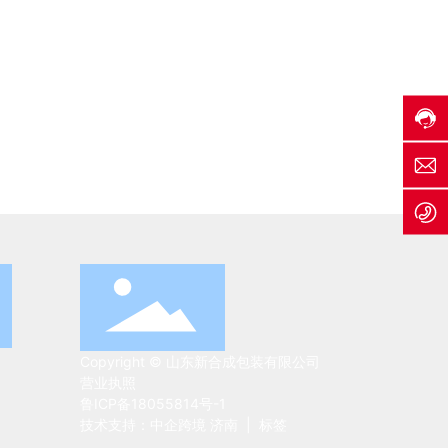
热
h
线:
e
4
c
0
h
0
0
e
0
5
n
-
3
g
9
1
sl
0
-
0
8
1
-
6
6
5
5
3
6
5
c
8
9
o
8
8
8
Copyright © 山东新合成包装有限公司
营业执照
鲁ICP备18055814号-1
技术支持：中企跨境 济南
|
标签