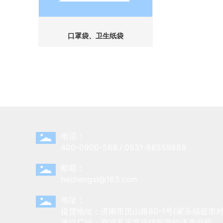
口罩袋、卫生纸袋
电话：
400-0900-568
/
0531-86559888
邮箱：
hechengsl@163.com
地址：
提货地址：济南市历山路80-1号(家乐福超市对
项目厂址：商河县玉皇庙镇民营经济产业园