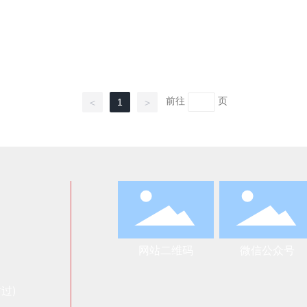
前往
页
1
<
>
网站二维码
微信公众号
过)